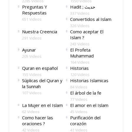
2285 Videos
1550 Videos
Preguntas Y
Hadit ; حديث
Respuestas
337 Videos
Convertidos al Islam
651 Videos
326 Videos
Nuestra Creencia
Como aceptar El
Islam ?
291 Videos
243 Videos
Ayunar
El Profeta
Muhammad
205 Videos
164 Videos
Quran en español
Historias
155 Videos
120 Videos
Súplicas del Quran y
Historias Islamicas
la Sunnah
84 Videos
El árbol de la fe
107 Videos
77 Videos
La Mujer en el Islam
El amor en el Islam
62 Videos
45 Videos
Como hacer las
Purificación del
oraciones ?
corazón
42 Videos
41 Videos