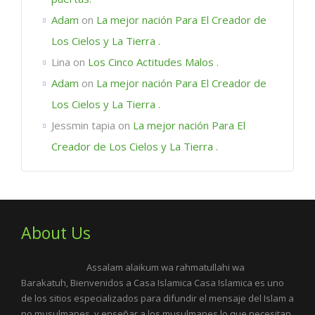
Adam
on
La mejor nación Para El Creador de
Los Cielos y La Tierra .
Lina
on
Los Cinco Actitudes Malos .
Adam
on
La mejor nación Para El Creador de
Los Cielos y La Tierra .
Jessmin tapia
on
La mejor nación Para El
Creador de Los Cielos y La Tierra .
About Us
Assalam alaikum wa rahmatullahi wa
Barakatuh, Bienvenidos a Casa Islamica Casa Islamica es uno
de los sitios especializados para difundir el mensaje del Islam a
no musulmanes, y enseñar a los musulmanes lo que necesitan