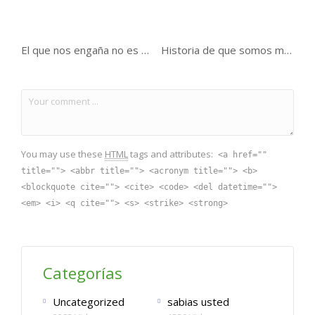
El que nos engaña no es uno de nosotros .
Historia de que somos muy ricos
You may use these
HTML
tags and attributes:
<a href=""
title=""> <abbr title=""> <acronym title=""> <b>
<blockquote cite=""> <cite> <code> <del datetime="">
<em> <i> <q cite=""> <s> <strike> <strong>
Categorías
Uncategorized
sabias usted