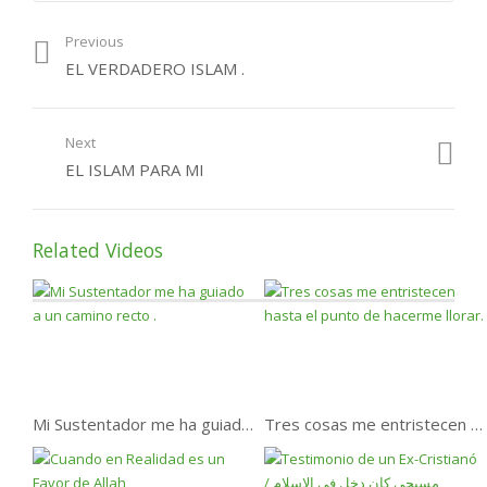
El Amor Y El Tiempo .
Previous
¿Que Dijo El Profeta
EL VERDADERO ISLAM .
Muhammad sobre El
Futuro del Islam?
Next
Guardar Los Mandatos
del Creador.
EL ISLAM PARA MI
Entre Los Musulmanes.
Related Videos
El siervo que ama
encontrar con el Creador.
Mi Sustentador me ha guiado a un camino recto .
Tres cosas me entristecen hasta el punto de hacerme llorar.