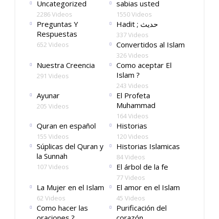
Uncategorized
sabias usted
2286 Videos
1550 Videos
Preguntas Y
Hadit ; حديث
Respuestas
337 Videos
Convertidos al Islam
652 Videos
326 Videos
Nuestra Creencia
Como aceptar El
Islam ?
291 Videos
243 Videos
Ayunar
El Profeta
Muhammad
205 Videos
164 Videos
Quran en español
Historias
155 Videos
120 Videos
Súplicas del Quran y
Historias Islamicas
la Sunnah
84 Videos
El árbol de la fe
107 Videos
77 Videos
La Mujer en el Islam
El amor en el Islam
62 Videos
45 Videos
Como hacer las
Purificación del
oraciones ?
corazón