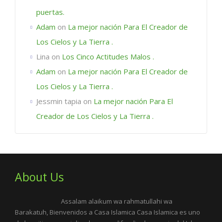
puertas.
Adam
on
La mejor nación Para El Creador de
Los Cielos y La Tierra .
Lina
on
Los Cinco Actitudes Malos .
Adam
on
La mejor nación Para El Creador de
Los Cielos y La Tierra .
Jessmin tapia
on
La mejor nación Para El
Creador de Los Cielos y La Tierra .
About Us
Assalam alaikum wa rahmatullahi wa
Barakatuh, Bienvenidos a Casa Islamica Casa Islamica es uno