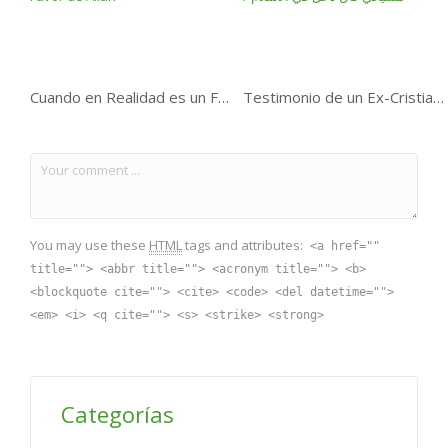
Cuando en Realidad es un Favor de Allah
Testimonio de un Ex-Cristianó / مسيحي كان دخل في الاسلام
You may use these
HTML
tags and attributes:
<a href=""
title=""> <abbr title=""> <acronym title=""> <b>
<blockquote cite=""> <cite> <code> <del datetime="">
<em> <i> <q cite=""> <s> <strike> <strong>
Categorías