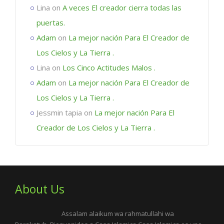
Lina
on
A veces El creador cierra todas las
puertas.
Adam
on
La mejor nación Para El Creador de
Los Cielos y La Tierra .
Lina
on
Los Cinco Actitudes Malos .
Adam
on
La mejor nación Para El Creador de
Los Cielos y La Tierra .
Jessmin tapia
on
La mejor nación Para El
Creador de Los Cielos y La Tierra .
About Us
Assalam alaikum wa rahmatullahi wa