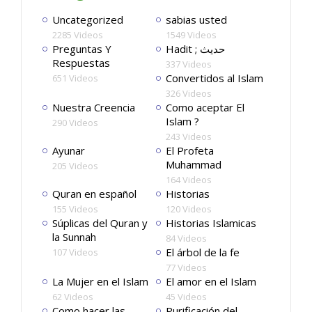
Uncategorized
sabias usted
2285 Videos
1549 Videos
Preguntas Y
Hadit ; حديث
Respuestas
337 Videos
Convertidos al Islam
651 Videos
326 Videos
Nuestra Creencia
Como aceptar El
Islam ?
290 Videos
243 Videos
Ayunar
El Profeta
Muhammad
205 Videos
164 Videos
Quran en español
Historias
155 Videos
120 Videos
Súplicas del Quran y
Historias Islamicas
la Sunnah
84 Videos
El árbol de la fe
107 Videos
77 Videos
La Mujer en el Islam
El amor en el Islam
62 Videos
45 Videos
Como hacer las
Purificación del