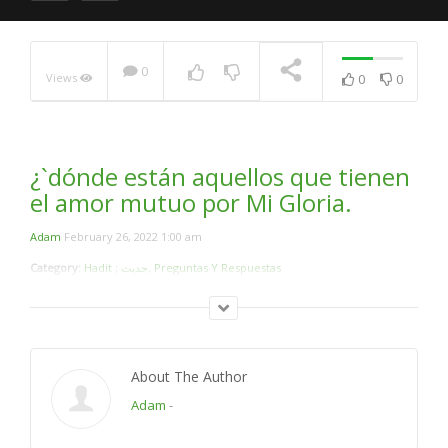
`Si te llega la noche, no
esperes que te llegues la
manana….
0
NOW PLAYING
Views
0
0
¿`dónde están aquellos que tienen
el amor mutuo por Mi Gloria.
Adam
February 26, 2022 1:00 am
Category:
Hadit ; حديث
,
Preguntas Y Respuestas
About The Author
Adam
-