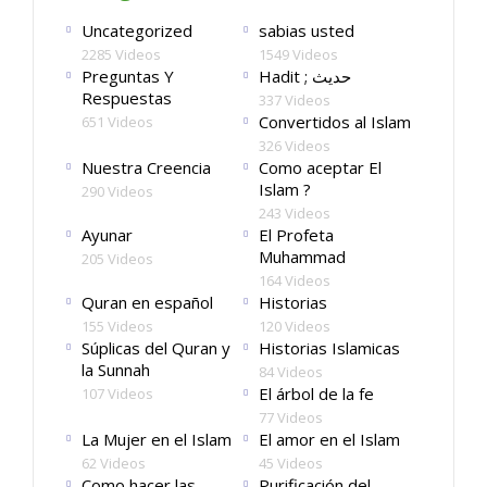
Uncategorized
sabias usted
2285 Videos
1549 Videos
Preguntas Y
Hadit ; حديث
Respuestas
337 Videos
Convertidos al Islam
651 Videos
326 Videos
Nuestra Creencia
Como aceptar El
Islam ?
290 Videos
243 Videos
Ayunar
El Profeta
Muhammad
205 Videos
164 Videos
Quran en español
Historias
155 Videos
120 Videos
Súplicas del Quran y
Historias Islamicas
la Sunnah
84 Videos
El árbol de la fe
107 Videos
77 Videos
La Mujer en el Islam
El amor en el Islam
62 Videos
45 Videos
Como hacer las
Purificación del