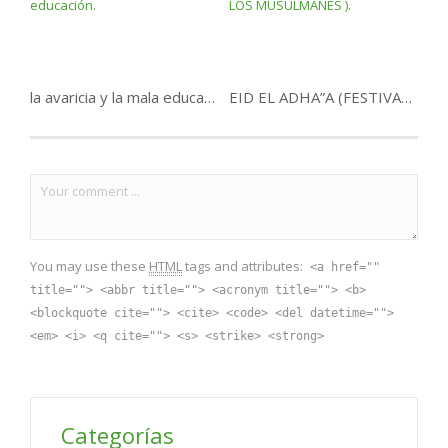
la avaricia y la mala educación.
EID EL ADHA”A (FESTIVAL DE LOS MUSULMANES ).
You may use these
HTML
tags and attributes:
<a href=""
title=""> <abbr title=""> <acronym title=""> <b>
<blockquote cite=""> <cite> <code> <del datetime="">
<em> <i> <q cite=""> <s> <strike> <strong>
Categorías