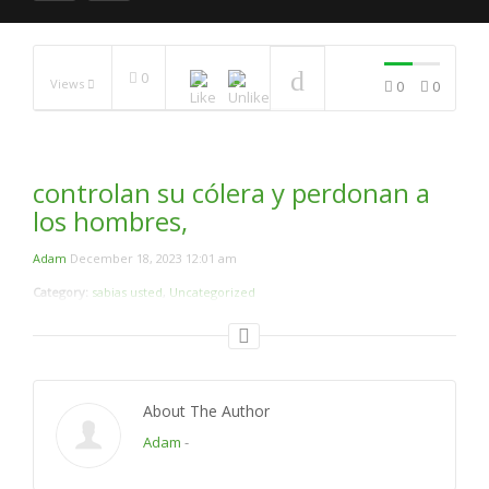
Comparación Entre El
0
Views
0
0
Creador Y Jesús.
(Respuesta a ; Lider
Musulmanes Temen La
Muerte)
NOW PLAYING
controlan su cólera y perdonan a
los hombres,
Adam
December 18, 2023 12:01 am
Category:
sabias usted
,
Uncategorized
About The Author
Adam
-