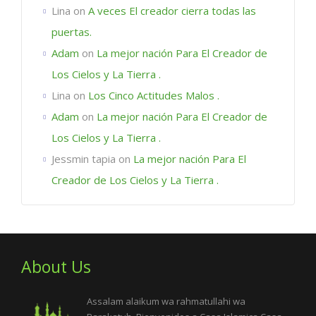
Lina
on
A veces El creador cierra todas las
puertas.
Adam
on
La mejor nación Para El Creador de
Los Cielos y La Tierra .
Lina
on
Los Cinco Actitudes Malos .
Adam
on
La mejor nación Para El Creador de
Los Cielos y La Tierra .
Jessmin tapia
on
La mejor nación Para El
Creador de Los Cielos y La Tierra .
About Us
Assalam alaikum wa rahmatullahi wa