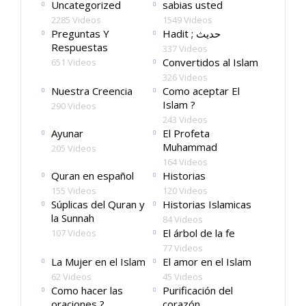
Uncategorized
sabias usted
2285 Videos
1549 Videos
Preguntas Y
Hadit ; حديث
Respuestas
337 Videos
Convertidos al Islam
651 Videos
326 Videos
Nuestra Creencia
Como aceptar El
Islam ?
290 Videos
243 Videos
Ayunar
El Profeta
Muhammad
205 Videos
164 Videos
Quran en español
Historias
155 Videos
120 Videos
Súplicas del Quran y
Historias Islamicas
la Sunnah
84 Videos
El árbol de la fe
107 Videos
77 Videos
La Mujer en el Islam
El amor en el Islam
62 Videos
45 Videos
Como hacer las
Purificación del
oraciones ?
corazón