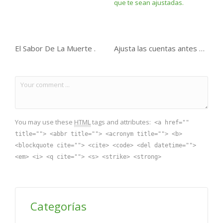
El Sabor De La Muerte .
Ajusta las cuentas antes de que te sean ajustadas.
You may use these
HTML
tags and attributes:
<a href=""
title=""> <abbr title=""> <acronym title=""> <b>
<blockquote cite=""> <cite> <code> <del datetime="">
<em> <i> <q cite=""> <s> <strike> <strong>
Categorías