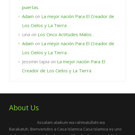
puertas.
Adam
on
La mejor nación Para El Creador de
Los Cielos y La Tierra .
Lina
on
Los Cinco Actitudes Malos .
Adam
on
La mejor nación Para El Creador de
Los Cielos y La Tierra .
Jessmin tapia
on
La mejor nación Para El
Creador de Los Cielos y La Tierra .
About Us
Assalam alaikum wa rahmatullahi wa
Barakatuh, Bienvenidos a Casa Islamica Casa Islamica es uno