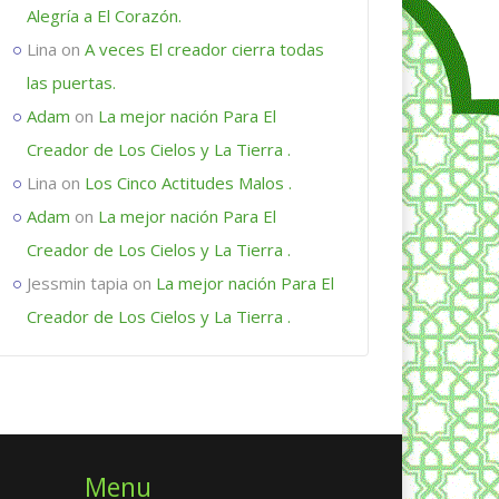
Alegría a El Corazón.
Lina
on
A veces El creador cierra todas
las puertas.
Adam
on
La mejor nación Para El
Creador de Los Cielos y La Tierra .
Lina
on
Los Cinco Actitudes Malos .
Adam
on
La mejor nación Para El
Creador de Los Cielos y La Tierra .
Jessmin tapia
on
La mejor nación Para El
Creador de Los Cielos y La Tierra .
Menu