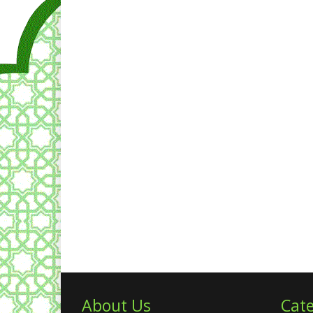
About Us
Cate