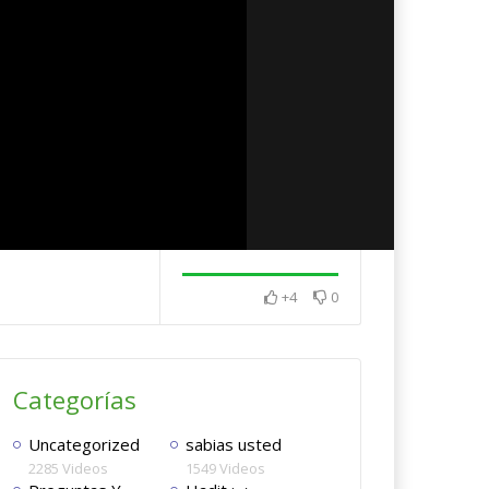
+4
0
a , puedo
Llamada a la oración Al-
te del Islam ?
Adhan الأذان .
Siento vergüen
Categorías
Uncategorized
sabias usted
2285 Videos
1549 Videos