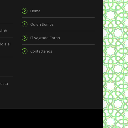
Home
Quien Somos
Allah
El sagrado Coran
o a el
Contáctenos
 esta