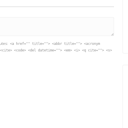
utes:
<a href="" title=""> <abbr title=""> <acronym
<cite> <code> <del datetime=""> <em> <i> <q cite=""> <s>