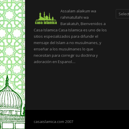
Categor
Assalam alaikum wa
rahmatullahi wa
Barakatuh, Bienvenidos a
Casa Islamica Casa Islamica es uno de los
sitios especializados para difundir el
mensaje del Islam a no musulmanes, y
enseñar a los musulmanes lo que
necesitan para corregir su doctrina y
adoración en Espanol....
casaislamica.com 2007