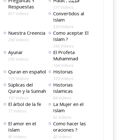
Preguntas Y
Hadit ; حديث
Respuestas
337 Videos
Convertidos al
651 Videos
Islam
326 Videos
Nuestra Creencia
Como aceptar El
Islam ?
290 Videos
243 Videos
Ayunar
El Profeta
Muhammad
205 Videos
164 Videos
Quran en español
Historias
155 Videos
120 Videos
Súplicas del
Historias
Quran y la Sunnah
Islamicas
107 Videos
84 Videos
El árbol de la fe
La Mujer en el
Islam
77 Videos
62 Videos
El amor en el
Como hacer las
Islam
oraciones ?
45 Videos
42 Videos