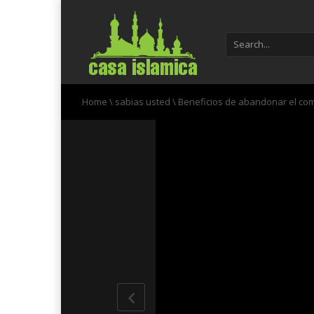
Home
\
sabias usted
\
Beneficios de abandonar el c